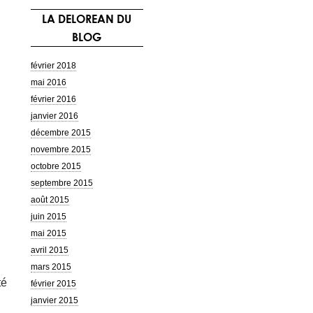
r
LA DELOREAN DU
c
BLOG
h
e
r
février 2018
mai 2016
:
février 2016
janvier 2016
décembre 2015
novembre 2015
octobre 2015
septembre 2015
août 2015
juin 2015
mai 2015
avril 2015
mars 2015
té
février 2015
janvier 2015