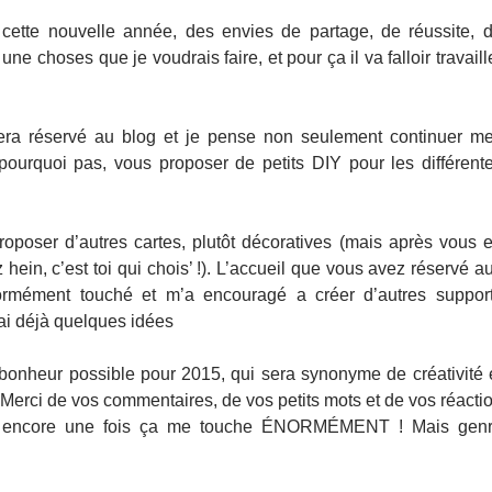
r cette nouvelle année, des envies de partage, de réussite, 
 une choses que je voudrais faire, et pour ça il va falloir travaill
era réservé au blog et je pense non seulement continuer m
, pourquoi pas, vous proposer de petits DIY pour les différent
oposer d’autres cartes, plutôt décoratives (mais après vous 
 hein, c’est toi qui chois’ !). L’accueil que vous avez réservé a
rmément touché et m’a encouragé a créer d’autres suppor
ai déjà quelques idées
 bonheur possible pour 2015, qui sera synonyme de créativité 
 Merci de vos commentaires, de vos petits mots et de vos réacti
 encore une fois ça me touche ÉNORMÉMENT ! Mais gen