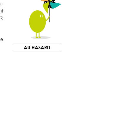
ur
nt
UR
ue
AU HASARD