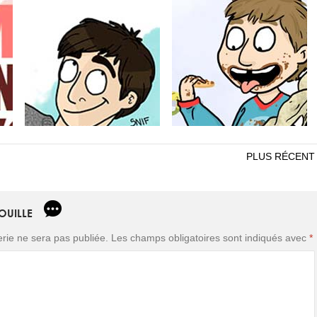
PLUS RÉCENT
FOUILLE
ie ne sera pas publiée.
Les champs obligatoires sont indiqués avec
*
SE
MASTER CHEF
BABY-SITTER DE
L’EXTRÊME