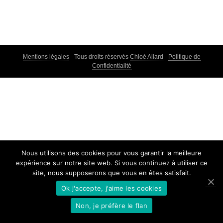
DES
ARTICLES
Mentions légales
- Tous droits réservés
Chloé Allard
-
Politique de
Confidentialité
Nous utilisons des cookies pour vous garantir la meilleure
expérience sur notre site web. Si vous continuez à utiliser ce
site, nous supposerons que vous en êtes satisfait.
Ok j'accepte, j'aime les cookies
Non, je préfère le flan