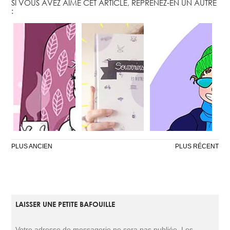
SI VOUS AVEZ AIMÉ CET ARTICLE, REPRENEZ-EN UN AUTRE
:
NAVIGATION
PLUS ANCIEN
PLUS RÉCENT
DES
ARTICLES
LAISSER UNE PETITE BAFOUILLE
LET IT SNOW
MA PREMIÈRE
FASHION WEEK
BD
À MONCHAVIN
Votre adresse de messagerie ne sera pas publiée.
Les