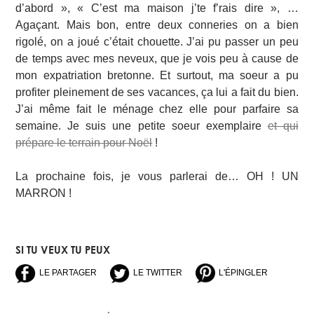
d’abord », « C’est ma maison j’te f’rais dire », …
Agaçant. Mais bon, entre deux conneries on a bien
rigolé, on a joué c’était chouette. J’ai pu passer un peu
de temps avec mes neveux, que je vois peu à cause de
mon expatriation bretonne. Et surtout, ma soeur a pu
profiter pleinement de ses vacances, ça lui a fait du bien.
J’ai même fait le ménage chez elle pour parfaire sa
semaine. Je suis une petite soeur exemplaire
et qui
prépare le terrain pour Noël
!
La prochaine fois, je vous parlerai de… OH ! UN
MARRON !
SI TU VEUX TU PEUX
LE PARTAGER
LE TWITTER
L'ÉPINGLER