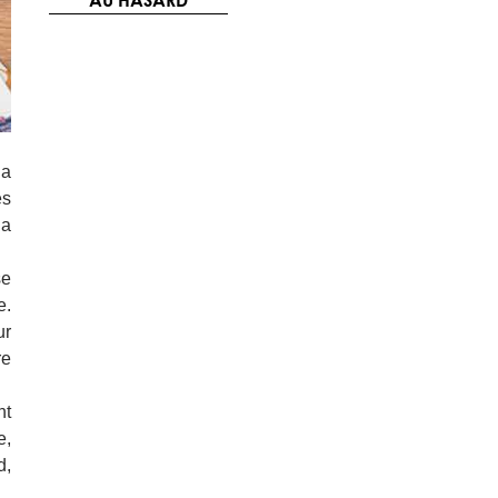
la
es
 a
se
e.
ur
re
nt
e,
d,