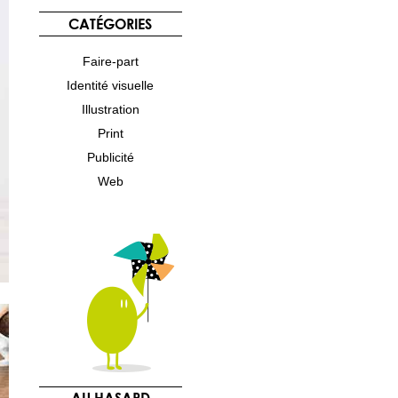
r
CATÉGORIES
c
h
Faire-part
e
r
Identité visuelle
Illustration
:
Print
Publicité
Web
AU HASARD