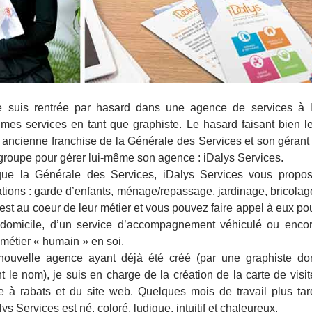
je suis rentrée par hasard dans une agence de services à 
mes services en tant que graphiste. Le hasard faisant bien l
 ancienne franchise de la Générale des Services et son gérant
groupe pour gérer lui-même son agence : iDalys Services.
ue la Générale des Services, iDalys Services vous propo
ations : garde d’enfants, ménage/repassage, jardinage, bricolag
est au coeur de leur métier et vous pouvez faire appel à eux po
 domicile, d’un service d’accompagnement véhiculé ou enco
métier « humain » en soi.
nouvelle agence ayant déjà été créé (par une graphiste do
le nom), je suis en charge de la création de la carte de visit
e à rabats et du site web. Quelques mois de travail plus tar
ys Services est né, coloré, ludique, intuitif et chaleureux.