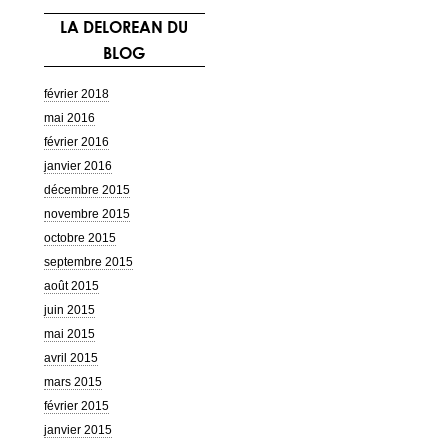
r
LA DELOREAN DU
c
BLOG
h
e
r
février 2018
mai 2016
:
février 2016
janvier 2016
décembre 2015
novembre 2015
octobre 2015
septembre 2015
août 2015
juin 2015
mai 2015
avril 2015
mars 2015
février 2015
janvier 2015