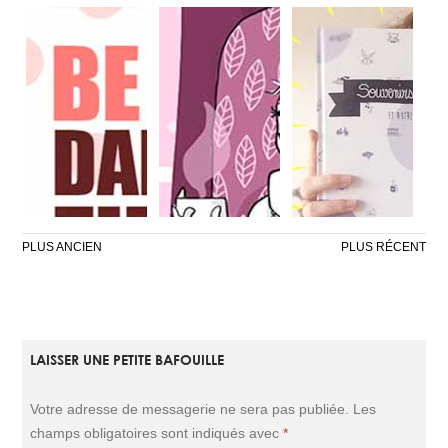
NAVIGATION
PLUS ANCIEN
PLUS RÉCENT
DES
ARTICLES
LAISSER UNE PETITE BAFOUILLE
DE L’AMOUR
LET IT SNOW
MA PREMIÈRE
EN MASSE
BD
Votre adresse de messagerie ne sera pas publiée.
Les
champs obligatoires sont indiqués avec
*