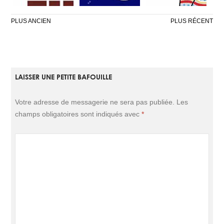
NAVIGATION
PLUS ANCIEN
PLUS RÉCENT
DES
ARTICLES
LAISSER UNE PETITE BAFOUILLE
DE L’AMOUR
CHOCOLATS ET
CHASSEZ LE
EN MASSE
CONFETTIS
NATUREL…
Votre adresse de messagerie ne sera pas publiée.
Les
champs obligatoires sont indiqués avec
*