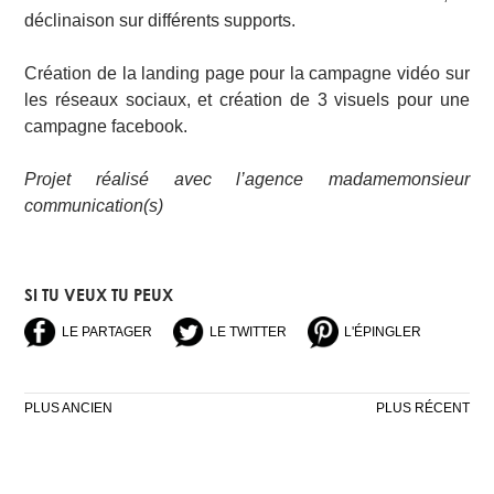
déclinaison sur différents supports.
Création de la landing page pour la campagne vidéo sur
les réseaux sociaux, et création de 3 visuels pour une
campagne facebook.
Projet réalisé avec l’agence madamemonsieur
communication(s)
SI TU VEUX TU PEUX
LE PARTAGER
LE TWITTER
L'ÉPINGLER
NAVIGATION
PLUS ANCIEN
PLUS RÉCENT
DES
ARTICLES