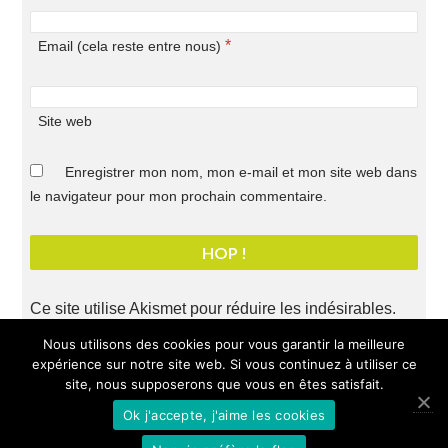
*
Email (cela reste entre nous)
Site web
Enregistrer mon nom, mon e-mail et mon site web dans
le navigateur pour mon prochain commentaire.
Ce site utilise Akismet pour réduire les indésirables.
En savoir plus sur comment les données de vos
Nous utilisons des cookies pour vous garantir la meilleure
commentaires sont utilisées
.
expérience sur notre site web. Si vous continuez à utiliser ce
site, nous supposerons que vous en êtes satisfait.
Ok j'accepte, j'aime les cookies
Mentions légales
- Tous droits réservés
Chloé Allard
-
Politique de