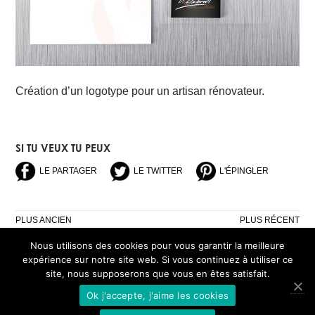
Création d’un logotype pour un artisan rénovateur.
SI TU VEUX TU PEUX
LE PARTAGER
LE TWITTER
L'ÉPINGLER
NAVIGATION
PLUS ANCIEN
PLUS RÉCENT
DES
Nous utilisons des cookies pour vous garantir la meilleure
ARTICLES
expérience sur notre site web. Si vous continuez à utiliser ce
site, nous supposerons que vous en êtes satisfait.
Ok j'accepte, j'aime les cookies