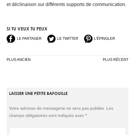
et déclinaison sur différents supports de communication.
SI TU VEUX TU PEUX
LE PARTAGER
LE TWITTER
L'ÉPINGLER
NAVIGATION
PLUS ANCIEN
PLUS RÉCENT
DES
ARTICLES
LAISSER UNE PETITE BAFOUILLE
Votre adresse de messagerie ne sera pas publiée.
Les
champs obligatoires sont indiqués avec
*